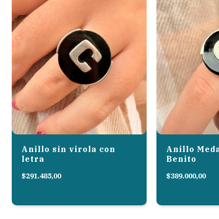
- Otras modificaciones
Los productos personalizados tienen una demora de 15 dias
posterior a la compra
Información adicional:
Anillo sin virola con
Anillo Meda
• Garantía:
letra
Benito
$291.485,00
$389.000,00
- Cambio de producto: 30 dias
6
cuotas sin interés de
$48.580,83
6
cuotas sin inter