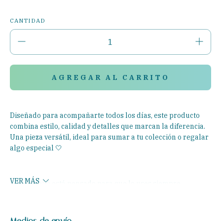
CANTIDAD
Diseñado para acompañarte todos los días, este producto
combina estilo, calidad y detalles que marcan la diferencia.
Una pieza versátil, ideal para sumar a tu colección o regalar
algo especial 🤍
VER MÁS
Cada diseño está pensado para que lo uses siempre,
elevando cualquier look con un toque sutil pero único.
ENTREGAS PARA EL CP:
CAMBIAR CP