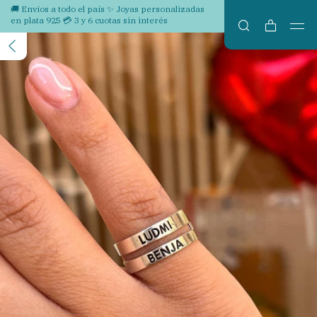
🚚 Envíos a todo el país ✨ Joyas personalizadas
en plata 925 💳 3 y 6 cuotas sin interés