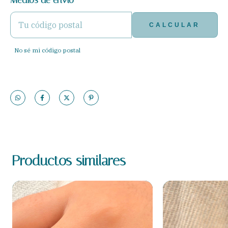
Medios de envío
Características:
CALCULAR
• Material: Plata 925
No sé mi código postal
• Tipo: Anillo Personalizado
• Acabado: Liso
• Personalización:
Productos similares
- Grabado
- Medida