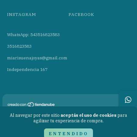
INSTAGRAM
FACEBOOK
WhatsApp: 543516823583
3516823583
miarisuenajoyas@gmail.com
Independencia 167
Copyright Mia Risueña* - 27439926908 - 2026. Todos los derechos
Al navegar por este sitio
aceptás el uso de cookies
para
reservados.
agilizar tu experiencia de compra.
Defensa de las y los consumidores. Para reclamos
ingresá acá.
ENTENDIDO
Botón de arrepentimiento