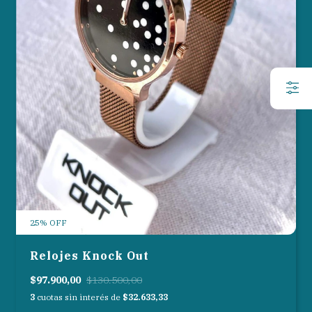
25
%
OFF
Relojes Knock Out
$97.900,00
$130.500,00
3
cuotas sin interés de
$32.633,33