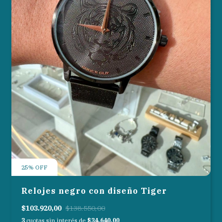
25
%
OFF
Relojes negro con diseño Tiger
$103.920,00
$138.550,00
3
cuotas sin interés de
$34.640,00