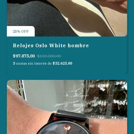
25
%
OFF
Relojes Oslo White hombre
$97.875,00
$130.000,00
3
cuotas sin interés de
$32.625,00