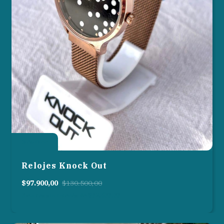
25
%
OFF
Relojes Knock Out
$97.900,00
$130.500,00
3
cuotas sin interés de
$32.633,33