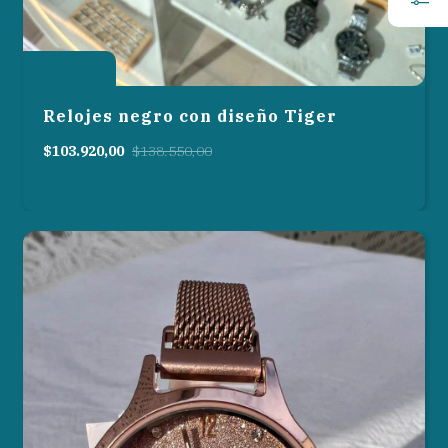
25
%
OFF
Relojes negro con diseño Tiger
$103.920,00
$138.550,00
3
cuotas sin interés de
$34.640,00