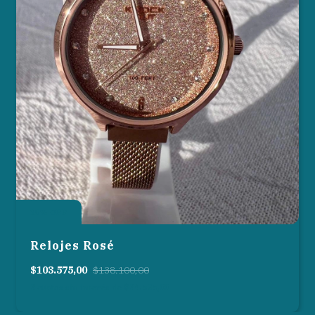
25
%
OFF
Relojes Rosé
$103.575,00
$138.100,00
3
cuotas sin interés de
$34.525,00