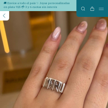
🚚 Envíos a todo el país ✨ Joyas personalizadas
en plata 925 💳 3 y 6 cuotas sin interés