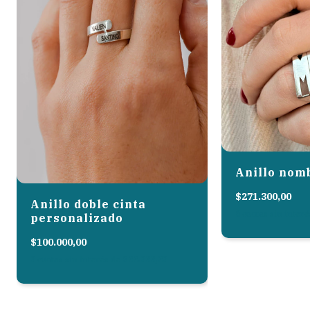
Anillo nom
$271.300,00
Anillo doble cinta
6
cuotas sin inter
personalizado
$100.000,00
3
cuotas sin interés de
$33.333,33