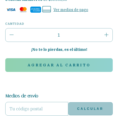
Ver medios de pago
CANTIDAD
¡No te lo pierdas, es el último!
Medios de envío
ENTREGAS PARA EL CP:
CAMBIAR CP
CALCULAR