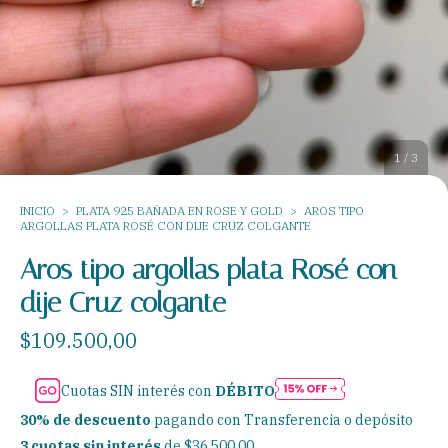
1
/
3
INICIO
>
PLATA 925 BAÑADA EN ROSE Y GOLD
>
AROS TIPO
ARGOLLAS PLATA ROSÉ CON DIJE CRUZ COLGANTE
Aros tipo argollas plata Rosé con
dije Cruz colgante
$109.500,00
Cuotas SIN interés con
DÉBITO
30% de descuento
pagando con Transferencia o depósito
3
cuotas sin interés
de
$36.500,00