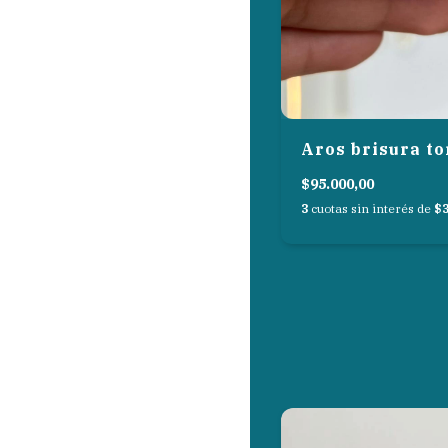
Aros brisura t
$95.000,00
3
cuotas sin interés de
$3