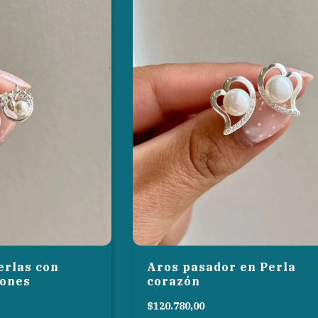
erlas con
Aros pasador en Perla
cones
corazón
$120.780,00