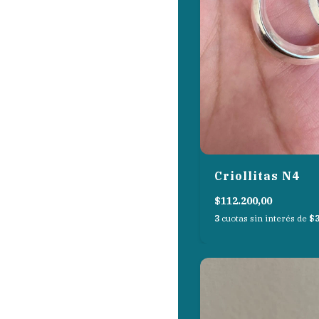
Criollitas N4
$112.200,00
3
cuotas sin interés de
$3