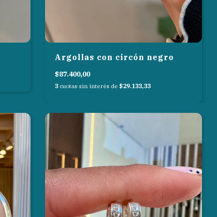
Argollas con circón negro
$87.400,00
3
cuotas sin interés de
$29.133,33