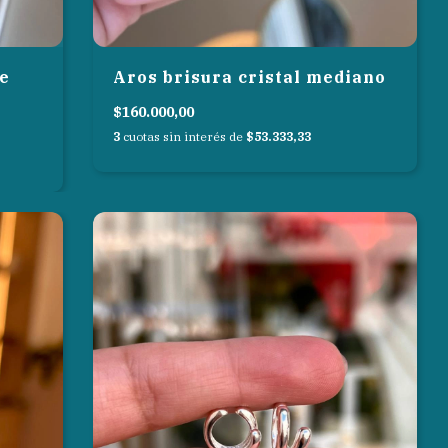
e
Aros brisura cristal mediano
$160.000,00
3
cuotas sin interés de
$53.333,33