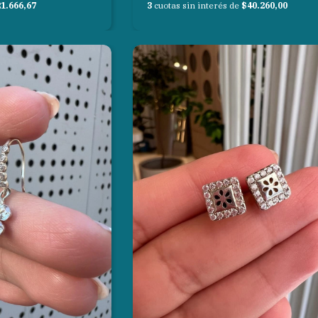
1.666,67
3
cuotas sin interés de
$40.260,00