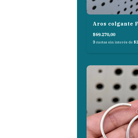
Aros colgante 
$69.270,00
3
cuotas sin interés de
$2