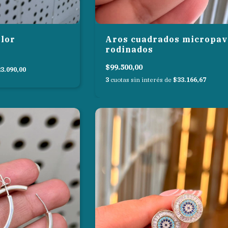
Flor
Aros cuadrados micropav
rodinados
$99.500,00
3.090,00
3
cuotas sin interés de
$33.166,67