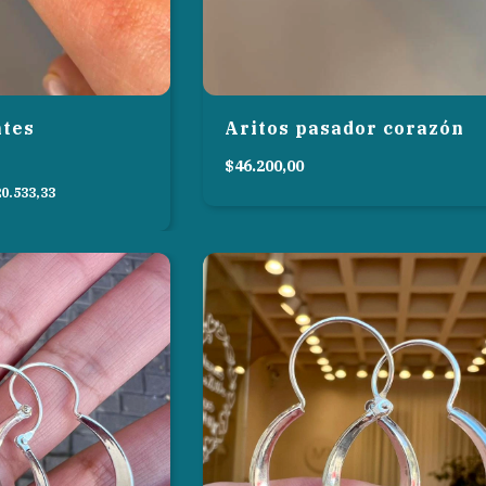
ntes
Aritos pasador corazón
$46.200,00
0.533,33