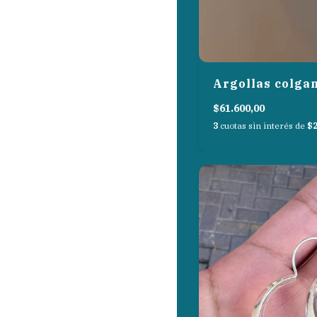
Argollas colga
$61.600,00
3
cuotas sin interés de
$2