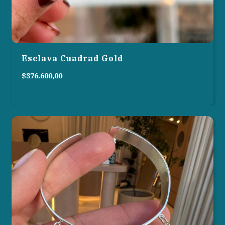
Esclava Cuadrad Gold
$376.600,00
6
cuotas sin interés de
$62.766,67