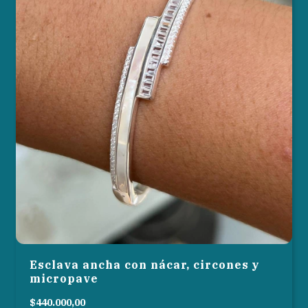
Esclava ancha con nácar, circones y
micropave
$440.000,00