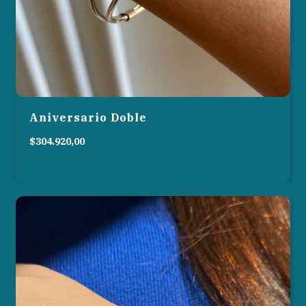
Aniversario Doble
$304.920,00
6
cuotas sin interés de
$50.820,00