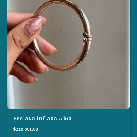
Esclava inflada Alua
$215.501,00
3
cuotas sin interés de
$71.833,67