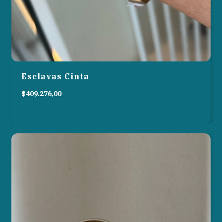
Esclavas Cinta
$409.276,00
6
cuotas sin interés de
$68.212,67