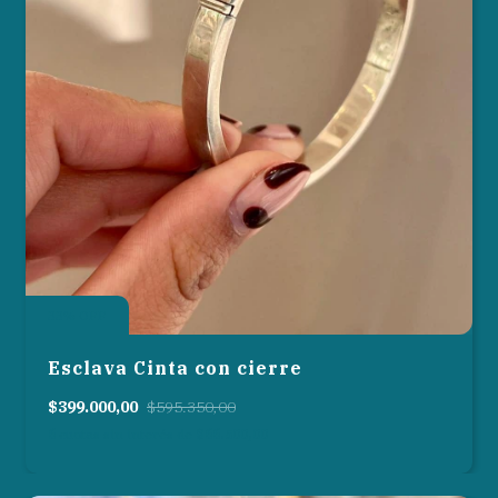
33
%
OFF
Esclava Cinta con cierre
$399.000,00
$595.350,00
6
cuotas sin interés de
$66.500,00