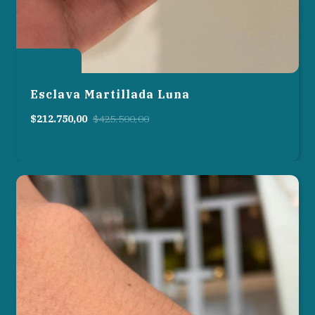
50
%
OFF
Esclava Martillada Luna
$212.750,00
$425.500,00
3
cuotas sin interés de
$70.916,67