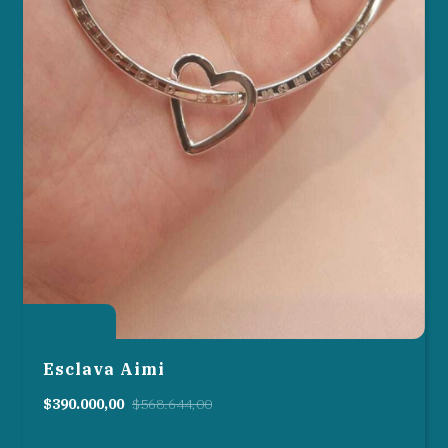
31
%
OFF
Esclava Aimi
$390.000,00
$568.644,00
6
cuotas sin interés de
$65.000,00