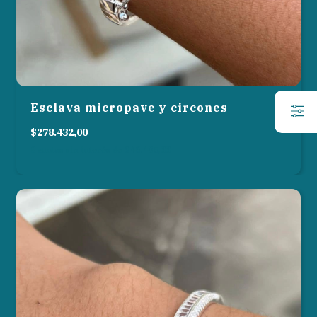
Esclava micropave y circones
$278.432,00
6
cuotas sin interés de
$46.405,33