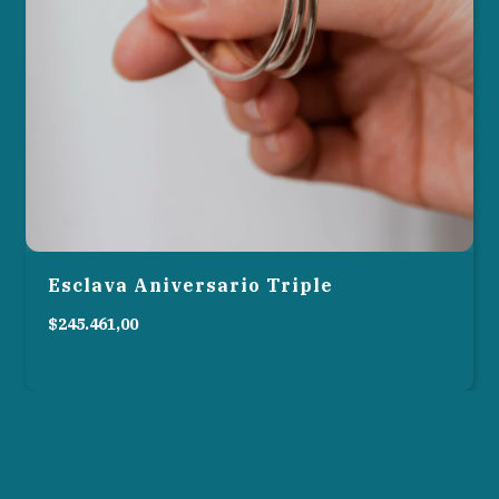
Esclava Aniversario Triple
$245.461,00
3
cuotas sin interés de
$81.820,33