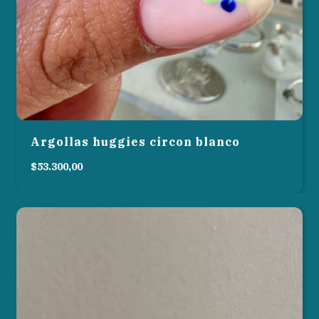
Argollas huggies circon blanco
$53.300,00