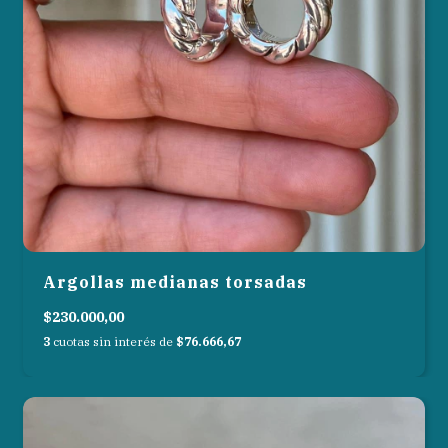
Argollas medianas torsadas
$230.000,00
3
cuotas sin interés de
$76.666,67