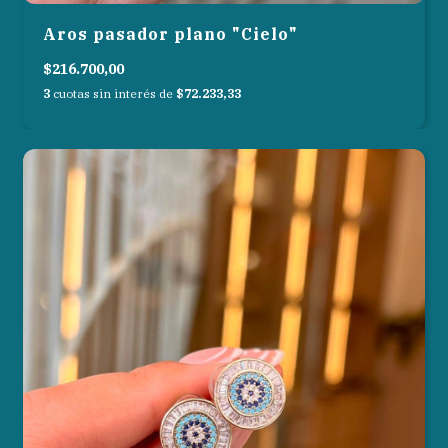
Aros pasador plano "Cielo"
$216.700,00
3
cuotas sin interés de
$72.233,33