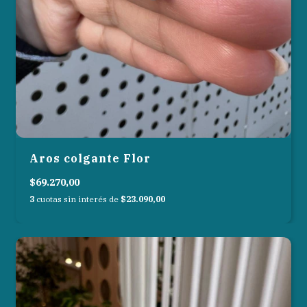
Aros colgante Flor
$69.270,00
3
cuotas sin interés de
$23.090,00