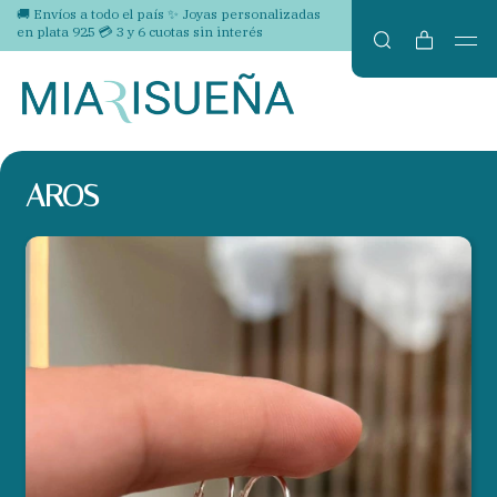
🚚 Envíos a todo el país ✨ Joyas personalizadas
en plata 925 💳 3 y 6 cuotas sin interés
AROS