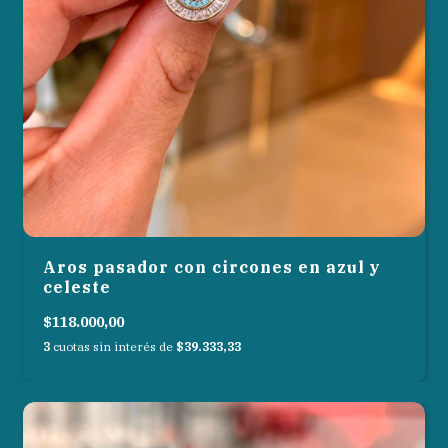
Aros pasador con circones en azul y
celeste
$118.000,00
3
cuotas sin interés de
$39.333,33