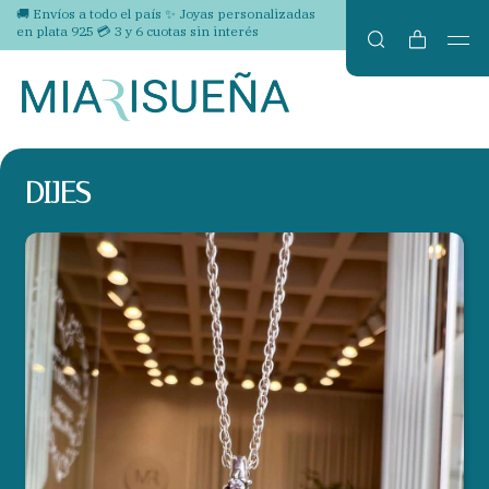
🚚 Envíos a todo el país ✨ Joyas personalizadas
en plata 925 💳 3 y 6 cuotas sin interés
DIJES