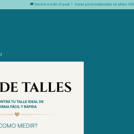
🚚 Envíos a todo el país ✨ Joyas personalizadas en plata 925 
l