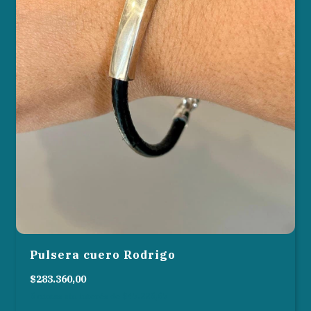
Pulsera cuero Rodrigo
$283.360,00
6
cuotas sin interés de
$47.226,67