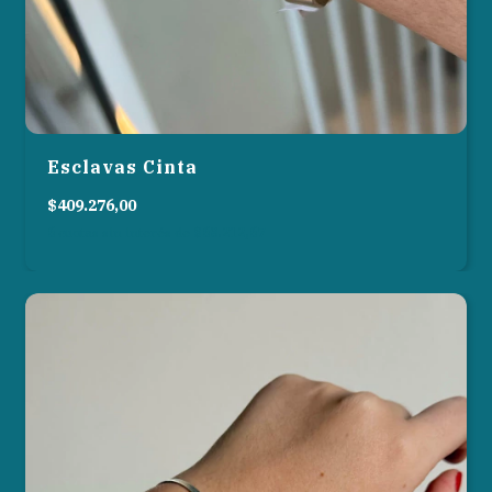
Esclavas Cinta
$409.276,00
6
cuotas sin interés de
$68.212,67