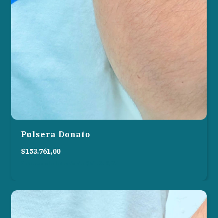
Pulsera Donato
$153.761,00
3
cuotas sin interés de
$51.253,67