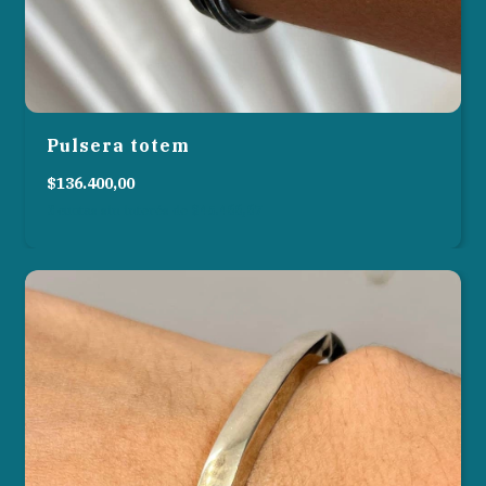
Pulsera totem
$136.400,00
3
cuotas sin interés de
$45.466,67