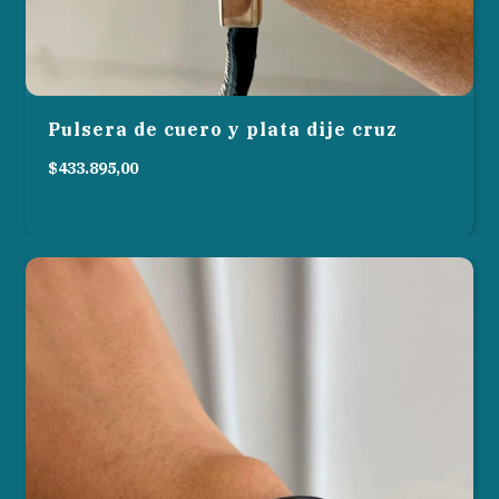
Pulsera de cuero y plata dije cruz
$433.895,00
6
cuotas sin interés de
$72.315,83