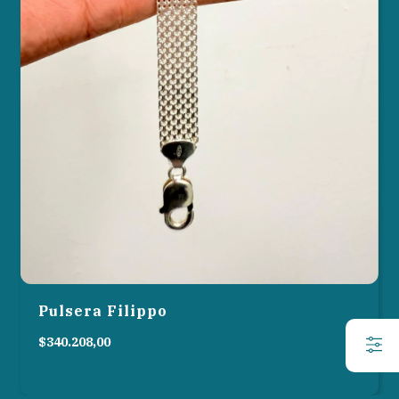
Pulsera Filippo
$340.208,00
6
cuotas sin interés de
$56.701,33