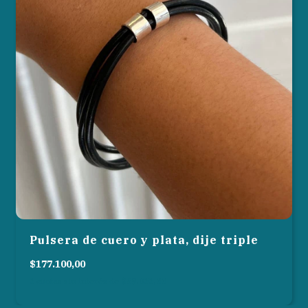
Pulsera de cuero y plata, dije triple
$177.100,00
3
cuotas sin interés de
$59.033,33