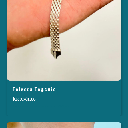
Pulsera Eugenio
$153.761,00
3
cuotas sin interés de
$51.253,67