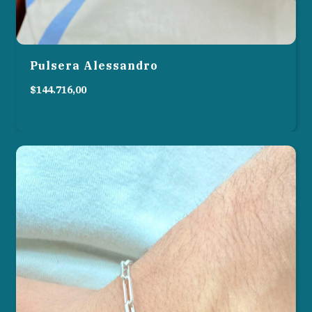
Pulsera Alessandro
$144.716,00
3
cuotas sin interés de
$48.238,67