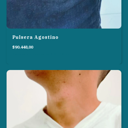
Pulsera Agostino
$90.448,00
3
cuotas sin interés de
$30.149,33