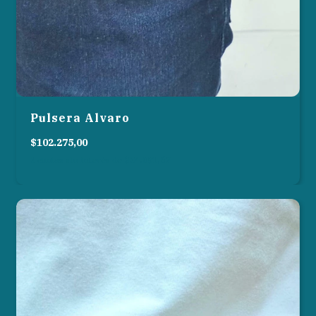
Pulsera Alvaro
$102.275,00
3
cuotas sin interés de
$34.091,67