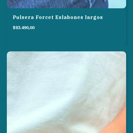
Pulsera Forcet Eslabones largos
$83.490,00
3
cuotas sin interés de
$27.830,00