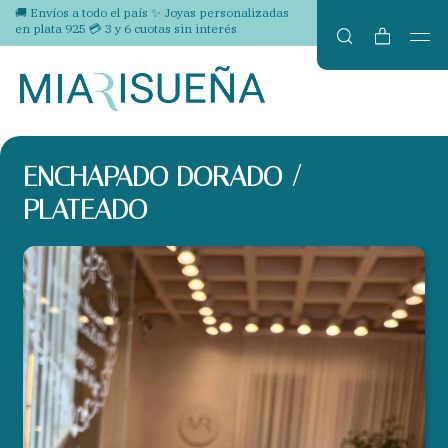
🚚 Envíos a todo el país ✨ Joyas personalizadas
en plata 925 💳 3 y 6 cuotas sin interés
ENCHAPADO DORADO /
PLATEADO