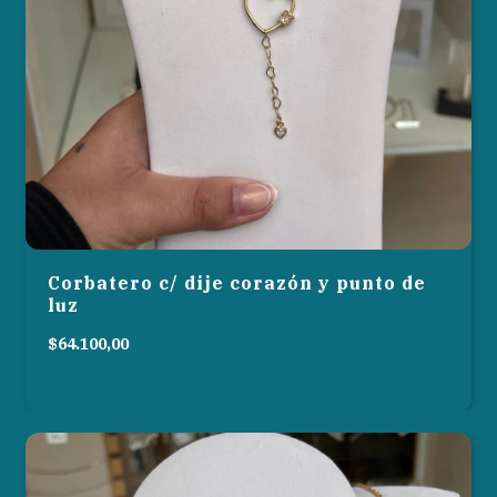
Corbatero c/ dije corazón y punto de
luz
$64.100,00
3
cuotas sin interés de
$21.366,67