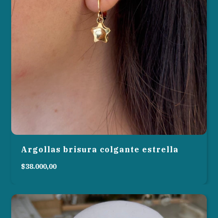
Argollas brisura colgante estrella
$38.000,00