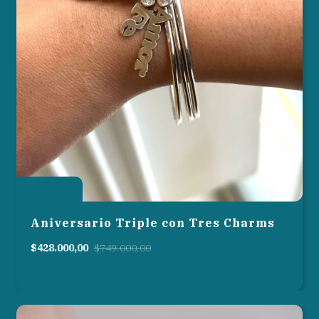
43
%
OFF
Aniversario Triple con Tres Charms
$428.000,00
$749.000,00
6
cuotas sin interés de
$71.333,33