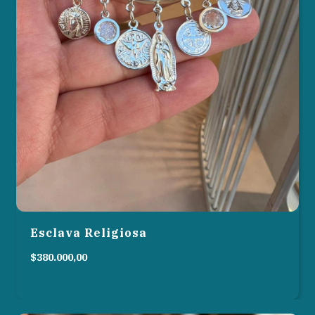
Esclava Religiosa
$380.000,00
6
cuotas sin interés de
$63.333,33