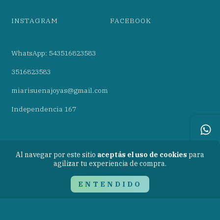
INSTAGRAM
FACEBOOK
WhatsApp: 543516823583
3516823583
miarisuenajoyas@gmail.com
Independencia 167
Al navegar por este sitio
aceptás el uso de cookies
para
agilizar tu experiencia de compra.
Copyright Mia Risueña* - 27439926908 - 2026. Todos los derechos
ENTENDIDO
reservados.
Defensa de las y los consumidores. Para reclamos
ingresá acá.
Botón de arrepentimiento