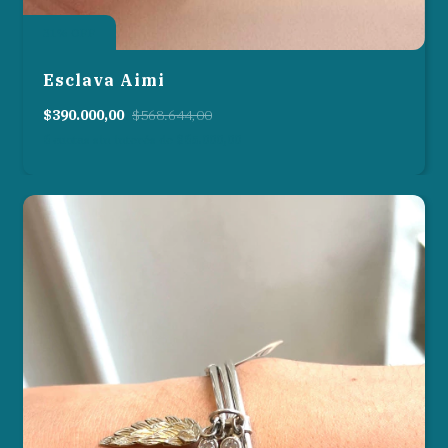
31
%
OFF
Esclava Aimi
$390.000,00
$568.644,00
6
cuotas sin interés de
$65.000,00