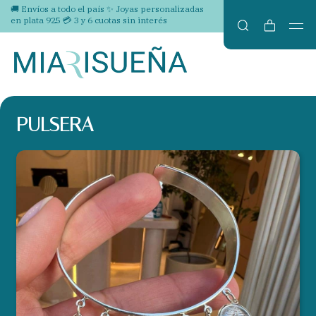
🚚 Envíos a todo el país ✨ Joyas personalizadas
en plata 925 💳 3 y 6 cuotas sin interés
PULSERA