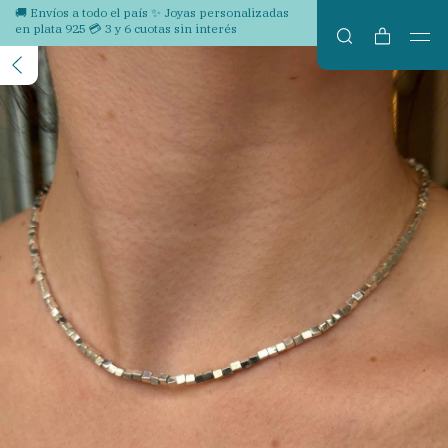
🚚 Envíos a todo el país ✨ Joyas personalizadas
en plata 925 💳 3 y 6 cuotas sin interés