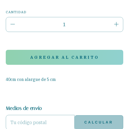
CANTIDAD
¡No te lo pierdas, es el último!
40cm con alargue de 5 cm
Medios de envío
ENTREGAS PARA EL CP:
CAMBIAR CP
CALCULAR