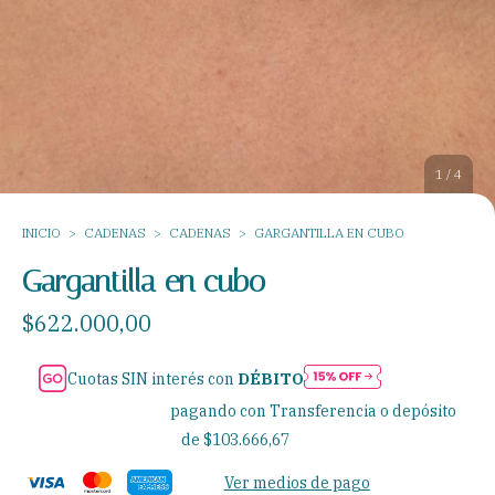
1
/
4
INICIO
>
CADENAS
>
CADENAS
>
GARGANTILLA EN CUBO
Gargantilla en cubo
$622.000,00
Cuotas SIN interés con
DÉBITO
30% de descuento
pagando con Transferencia o depósito
6
cuotas sin interés
de
$103.666,67
Ver medios de pago