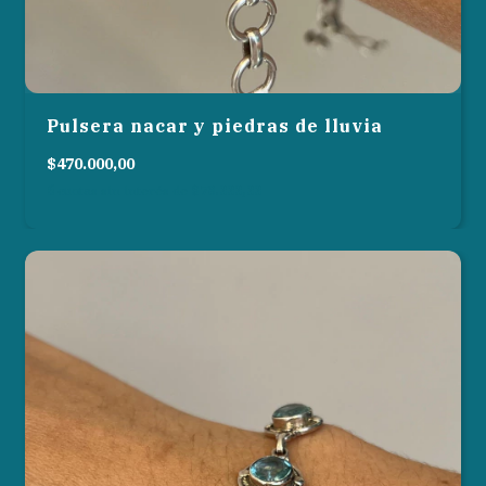
Pulsera nacar y piedras de lluvia
$470.000,00
6
cuotas sin interés de
$78.333,33