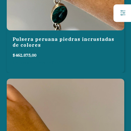
Pulsera peruana piedras incrustadas
de colores
$462.875,00
6
cuotas sin interés de
$77.145,83