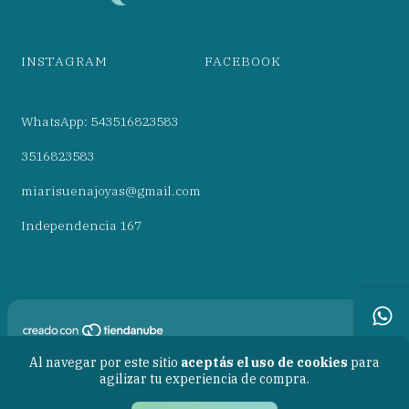
INSTAGRAM
FACEBOOK
WhatsApp: 543516823583
3516823583
miarisuenajoyas@gmail.com
Independencia 167
Copyright Mia Risueña* - 27439926908 - 2026. Todos los derechos
Al navegar por este sitio
aceptás el uso de cookies
para
reservados.
agilizar tu experiencia de compra.
Defensa de las y los consumidores. Para reclamos
ingresá acá.