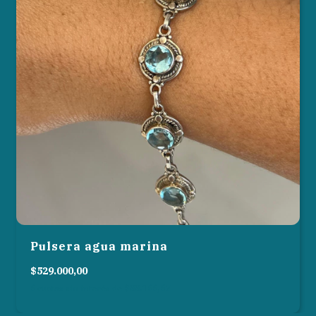
Pulsera agua marina
$529.000,00
6
cuotas sin interés de
$88.166,67