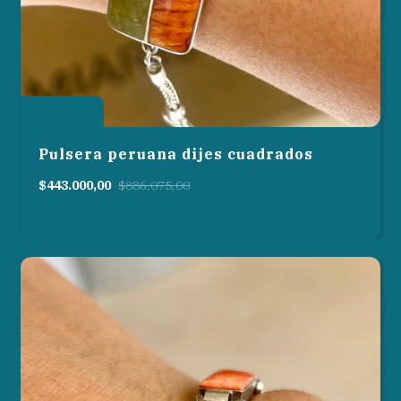
50
%
OFF
Pulsera peruana dijes cuadrados
$443.000,00
$886.075,00
6
cuotas sin interés de
$73.833,33