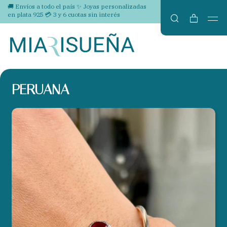
🚚 Envíos a todo el país ✨ Joyas personalizadas
en plata 925 💳 3 y 6 cuotas sin interés
PERUANA