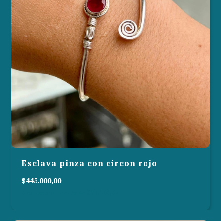
Esclava pinza con circon rojo
$445.000,00
6
cuotas sin interés de
$74.166,67